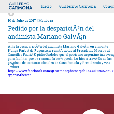
Inicio
Guillermo Carmona
Congr
10 de Julio de 2017 | Mendoza
Pedido por la despariciÃ³n del
andinista Mariano GalvÃ¡n
Ante la desapariciÃ³n del andinista Mariano GalvÃ¡n en el monte
Nanga Parbat de PaquistÃ¡n remitÃ­ notas al Presidente Macri y al
Canciller FauriÃ© pidiÃ©ndoles que el gobierno argentino interven
para facilitar que se reanude la bÃºsqueda. Lo hice a travÃ©s de las
pÃ¡ginas de contacto oficiales de Casa Rosada y Presidencia y vÃ­a
Twitter.
https://www.facebook.com/grcarmon/photos/pcb.154431226225697
type=3&theater