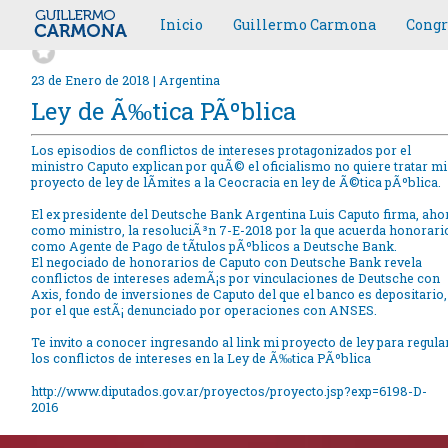
Inicio
Guillermo Carmona
Congr
23 de Enero de 2018 | Argentina
Ley de Ã‰tica PÃºblica
Los episodios de conflictos de intereses protagonizados por el
ministro Caputo explican por quÃ© el oficialismo no quiere tratar mi
proyecto de ley de lÃ­mites a la Ceocracia en ley de Ã©tica pÃºblica.
El ex presidente del Deutsche Bank Argentina Luis Caputo firma, aho
como ministro, la resoluciÃ³n 7-E-2018 por la que acuerda honorari
como Agente de Pago de tÃ­tulos pÃºblicos a Deutsche Bank.
El negociado de honorarios de Caputo con Deutsche Bank revela
conflictos de intereses ademÃ¡s por vinculaciones de Deutsche con
Axis, fondo de inversiones de Caputo del que el banco es depositario,
por el que estÃ¡ denunciado por operaciones con ANSES.
Te invito a conocer ingresando al link mi proyecto de ley para regula
los conflictos de intereses en la Ley de Ã‰tica PÃºblica
http://www.diputados.gov.ar/proyectos/proyecto.jsp?exp=6198-D-
2016