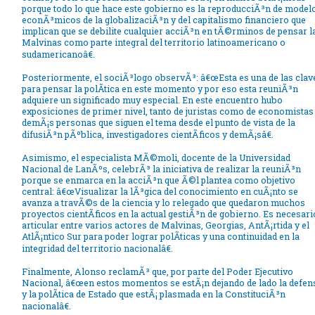
porque todo lo que hace este gobierno es la reproducciÃ³n de model
econÃ³micos de la globalizaciÃ³n y del capitalismo financiero que
implican que se debilite cualquier acciÃ³n en tÃ©rminos de pensar l
Malvinas como parte integral del territorio latinoamericano o
sudamericanoâ€.
Posteriormente, el sociÃ³logo observÃ³: â€œEsta es una de las clav
para pensar la polÃ­tica en este momento y por eso esta reuniÃ³n
adquiere un significado muy especial. En este encuentro hubo
exposiciones de primer nivel, tanto de juristas como de economistas
demÃ¡s personas que siguen el tema desde el punto de vista de la
difusiÃ³n pÃºblica, investigadores cientÃ­ficos y demÃ¡sâ€.
Asimismo, el especialista MÃ©moli, docente de la Universidad
Nacional de LanÃºs, celebrÃ³ la iniciativa de realizar la reuniÃ³n
porque se enmarca en la acciÃ³n que Ã©l plantea como objetivo
central: â€œVisualizar la lÃ³gica del conocimiento en cuÃ¡nto se
avanza a travÃ©s de la ciencia y lo relegado que quedaron muchos
proyectos cientÃ­ficos en la actual gestiÃ³n de gobierno. Es necesari
articular entre varios actores de Malvinas, Georgias, AntÃ¡rtida y el
AtlÃ¡ntico Sur para poder lograr polÃ­ticas y una continuidad en la
integridad del territorio nacionalâ€.
Finalmente, Alonso reclamÃ³ que, por parte del Poder Ejecutivo
Nacional, â€œen estos momentos se estÃ¡n dejando de lado la defen
y la polÃ­tica de Estado que estÃ¡ plasmada en la ConstituciÃ³n
nacionalâ€.