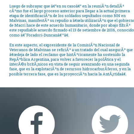
Luego de subrayar que â€“en su casoâ€“ en la reuniÃ³n detallÃ³
cÃ³mo fue el largo proceso anterior para llegar a la actual primera
etapa de identificaciÃ³n de los soldados sepultados como NN en
Malvinas, manifestÃ³ su repudio a â€œla utilizaciÃ³n que el gobiern
de Macri hace de este acuerdo humanitario, donde por abajo filtrÃ³
este repudiable acuerdo firmado el 13 de setiembre de 2016, conocido
como â€˜Foradori-Duncanâ€™â€.
En este aspecto, el expresidente de la ComisiÃ³n Nacional de
Veteranos de Malvinas se refiriÃ³ a un tratado del cual asegurÃ³ que
â€œdeja de lado el reclamo que histÃ³ricamente ha sostenido la
RepÃºblica Argentina, para volver a favorecer la polÃ­tica y el
interÃ©s britÃ¡nicos en vista de seguir avanzando en una segunda
fase, que es la explotaciÃ³n de recursos hidrocarburÃ­feros, y en la
posible tercera fase, que es la proyecciÃ³n hacia la AntÃ¡rtidaâ€.