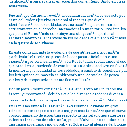
justificaciÃ³n para avanzar en acuerdos con el Reino Unido en otras
materiasâ€.
Fue asÃ­ que Carmona revelÃ³ la desnaturalizaciÃ³n de ese acto por
parte del Poder Ejecutivo Nacional al resaltar que â€œla
identificaciÃ³n de los soldados es una acciÃ³n que se enmarca
estrictamente en el derecho internacional humanitario. Esto implica
que para el Reino Unido constituye una obligaciÃ³n aportar al
esclarecimiento de la identidad de los soldados que fueron vÃ­ctimas
en la guerra de Malvinasâ€.
En este contexto, ante la evidencia de que â€“frente a la opiniÃ³n
pÃºblicaâ€“ el Gobierno pretende hacer pasar oficialmente una
situaciÃ³n por otra, sentenciÃ³: â€œPor lo tanto, rechazamos el uso
que Macri estÃ¡ haciendo de esta importantÃ­sima acciÃ³n en favor 
la memoria y la identidad de los soldados, a cambio de beneficios pa
los britÃ¡nicos en materia de hidrocarburos, de vuelos, de pesca
vuelos y de cooperaciÃ³n cientÃ­fica y militarâ€.
Por su parte, Castro considerÃ³ que el encuentro en Diputados fue
â€œmuy importanteâ€ debido a que los diversos oradores â€œhan
presentado distintas perspectivas en torno a la cuestiÃ³n Malvinasâ€
En la misma sintonÃ­a, aseverÃ³: â€œEstamos viviendo un gran
retroceso con respecto a este tema, y vemos tambiÃ©n que el nuevo
posicionamiento de Argentina respecto de las relaciones exteriores
vulnera el reclamo de soberanÃ­a, ya que Malvinas no es solamente
una causa argentina, sino global, y el Gobierno al alejarse del bloque