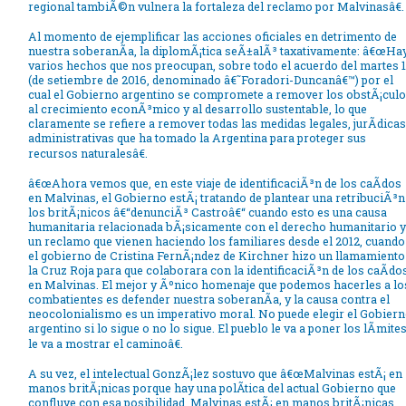
regional tambiÃ©n vulnera la fortaleza del reclamo por Malvinasâ€.
Al momento de ejemplificar las acciones oficiales en detrimento de
nuestra soberanÃ­a, la diplomÃ¡tica seÃ±alÃ³ taxativamente: â€œHa
varios hechos que nos preocupan, sobre todo el acuerdo del martes 
(de setiembre de 2016, denominado â€˜Foradori-Duncanâ€™) por el
cual el Gobierno argentino se compromete a remover los obstÃ¡cul
al crecimiento econÃ³mico y al desarrollo sustentable, lo que
claramente se refiere a remover todas las medidas legales, jurÃ­dicas
administrativas que ha tomado la Argentina para proteger sus
recursos naturalesâ€.
â€œAhora vemos que, en este viaje de identificaciÃ³n de los caÃ­dos
en Malvinas, el Gobierno estÃ¡ tratando de plantear una retribuciÃ³n
los britÃ¡nicos â€“denunciÃ³ Castroâ€“ cuando esto es una causa
humanitaria relacionada bÃ¡sicamente con el derecho humanitario y
un reclamo que vienen haciendo los familiares desde el 2012, cuando
el gobierno de Cristina FernÃ¡ndez de Kirchner hizo un llamamiento
la Cruz Roja para que colaborara con la identificaciÃ³n de los caÃ­do
en Malvinas. El mejor y Ãºnico homenaje que podemos hacerles a lo
combatientes es defender nuestra soberanÃ­a, y la causa contra el
neocolonialismo es un imperativo moral. No puede elegir el Gobier
argentino si lo sigue o no lo sigue. El pueblo le va a poner los lÃ­mites
le va a mostrar el caminoâ€.
A su vez, el intelectual GonzÃ¡lez sostuvo que â€œMalvinas estÃ¡ en
manos britÃ¡nicas porque hay una polÃ­tica del actual Gobierno que
confluye con esa posibilidad. Malvinas estÃ¡ en manos britÃ¡nicas