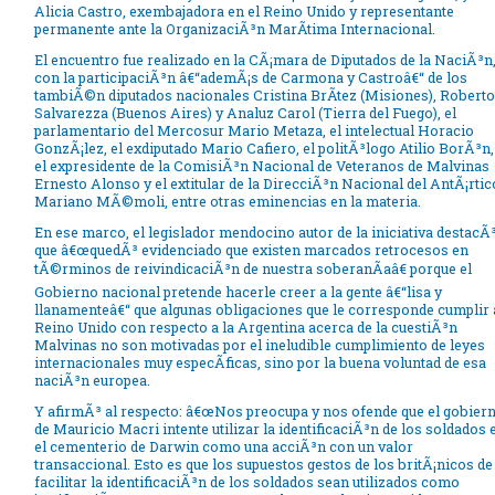
Alicia Castro, exembajadora en el Reino Unido y representante
permanente ante la OrganizaciÃ³n MarÃ­tima Internacional.
El encuentro fue realizado en la CÃ¡mara de Diputados de la NaciÃ³n
con la participaciÃ³n â€“ademÃ¡s de Carmona y Castroâ€“ de los
tambiÃ©n diputados nacionales Cristina BrÃ­tez (Misiones), Roberto
Salvarezza (Buenos Aires) y Analuz Carol (Tierra del Fuego), el
parlamentario del Mercosur Mario Metaza, el intelectual Horacio
GonzÃ¡lez, el exdiputado Mario Cafiero, el politÃ³logo Atilio BorÃ³n,
el expresidente de la ComisiÃ³n Nacional de Veteranos de Malvinas
Ernesto Alonso y el extitular de la DirecciÃ³n Nacional del AntÃ¡rtic
Mariano MÃ©moli, entre otras eminencias en la materia.
En ese marco, el legislador mendocino autor de la iniciativa destacÃ
que â€œquedÃ³ evidenciado que existen marcados retrocesos en
tÃ©rminos de reivindicaciÃ³n de nuestra soberanÃ­aâ€ porque el
Gobierno nacional pretende hacerle creer a la gente â€“lisa y
llanamenteâ€“ que algunas obligaciones que le corresponde cumplir 
Reino Unido con respecto a la Argentina acerca de la cuestiÃ³n
Malvinas no son motivadas por el ineludible cumplimiento de leyes
internacionales muy especÃ­ficas, sino por la buena voluntad de esa
naciÃ³n europea.
Y afirmÃ³ al respecto: â€œNos preocupa y nos ofende que el gobier
de Mauricio Macri intente utilizar la identificaciÃ³n de los soldados 
el cementerio de Darwin como una acciÃ³n con un valor
transaccional. Esto es que los supuestos gestos de los britÃ¡nicos de
facilitar la identificaciÃ³n de los soldados sean utilizados como