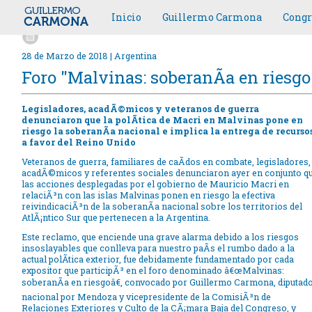
Inicio
Guillermo Carmona
Congr
28 de Marzo de 2018 | Argentina
Foro "Malvinas: soberanÃ­a en riesgo
Legisladores, acadÃ©micos y veteranos de guerra
denunciaron que la polÃ­tica de Macri en Malvinas pone en
riesgo la soberanÃ­a nacional e implica la entrega de recurso
a favor del Reino Unido
Veteranos de guerra, familiares de caÃ­dos en combate, legisladores,
acadÃ©micos y referentes sociales denunciaron ayer en conjunto q
las acciones desplegadas por el gobierno de Mauricio Macri en
relaciÃ³n con las islas Malvinas ponen en riesgo la efectiva
reivindicaciÃ³n de la soberanÃ­a nacional sobre los territorios del
AtlÃ¡ntico Sur que pertenecen a la Argentina.
Este reclamo, que enciende una grave alarma debido a los riesgos
insoslayables que conlleva para nuestro paÃ­s el rumbo dado a la
actual polÃ­tica exterior, fue debidamente fundamentado por cada
expositor que participÃ³ en el foro denominado â€œMalvinas:
soberanÃ­a en riesgoâ€, convocado por Guillermo Carmona, diputad
nacional por Mendoza y vicepresidente de la ComisiÃ³n de
Relaciones Exteriores y Culto de la CÃ¡mara Baja del Congreso, y